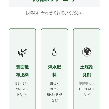
お悩みに合わせてお選びください
🌿
💧
🌍
葉面散
灌水肥
土壌改
布肥料
料
良剤
B3・B4・
BH1・
楽農美人・
YMC-E・
BH2・
GEOLACT
H2など
BH3・BH5
など
など